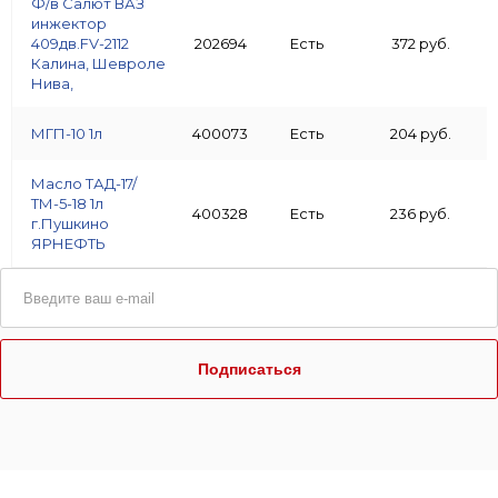
Ф/в Салют ВАЗ
инжектор
409дв.FV-2112
202694
Есть
372 руб.
Калина, Шевроле
Нива,
МГП-10 1л
400073
Есть
204 руб.
Масло ТАД-17/
ТМ-5-18 1л
400328
Есть
236 руб.
г.Пушкино
ЯРНЕФТЬ
Подписаться