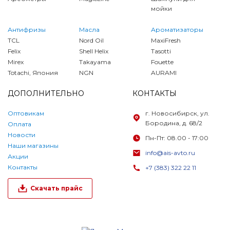
мойки
Антифризы
Масла
Ароматизаторы
TCL
Nord Oil
MaxiFresh
Felix
Shell Helix
Tasotti
Mirex
Takayama
Fouette
Totachi, Япония
NGN
AURAMI
ДОПОЛНИТЕЛЬНО
КОНТАКТЫ
Оптовикам
г. Новосибирск, ул.
Бородина, д. 68/2
Оплата
Новости
Пн-Пт: 08.00 - 17:00
Наши магазины
info@ais-avto.ru
Акции
Контакты
+7 (383) 322 22 11
Скачать прайс