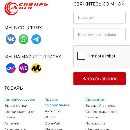
СВЯЖИТЕСЬ СО МНОЙ
МЫ В СОЦСЕТЯХ
МЫ НА МАРКЕТПЛЕЙСАХ
ТОВАРЫ
Автоаксессуары
Краска
Автохимия
аэрозольная
Брызговики
Быстрый запуск
Aim-One
Щетки сметки от
Стеклоомыватель
снега
KUDO
Зимний
Аптечки
DoneWell
Полироли
Ареометры
MagicLine
Шампуни для