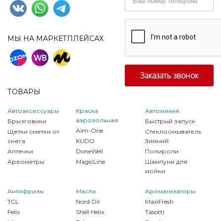
МЫ НА МАРКЕТПЛЕЙСАХ
ТОВАРЫ
Автоаксессуары
Краска
Автохимия
аэрозольная
Брызговики
Быстрый запуск
Aim-One
Щетки сметки от
Стеклоомыватель
снега
KUDO
Зимний
Аптечки
DoneWell
Полироли
Ареометры
MagicLine
Шампуни для
мойки
Антифризы
Масла
Ароматизаторы
TCL
Nord Oil
MaxiFresh
Felix
Shell Helix
Tasotti