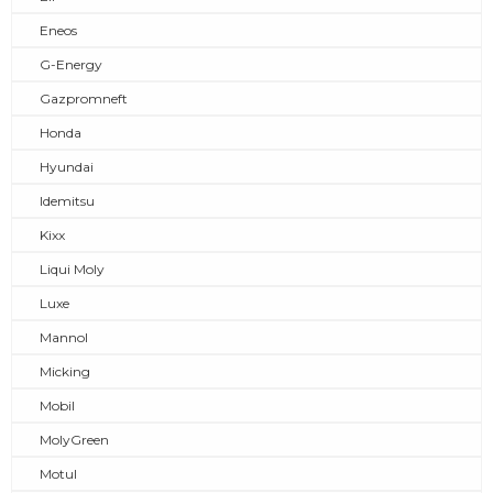
Eneos
G-Energy
Gazpromneft
Honda
Hyundai
Idemitsu
Kixx
Liqui Moly
Luxe
Mannol
Micking
Mobil
MolyGreen
Motul