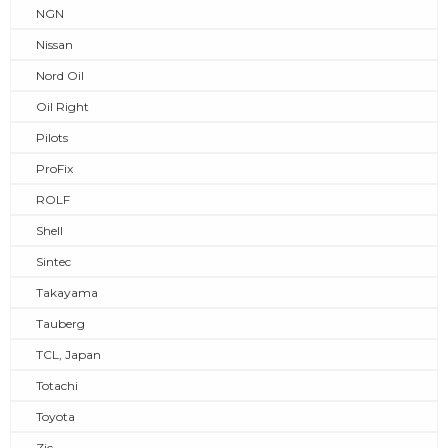
NGN
Nissan
Nord Oil
Oil Right
Pilots
ProFix
ROLF
Shell
Sintec
Takayama
Tauberg
TCL, Japan
Totachi
Toyota
Zic