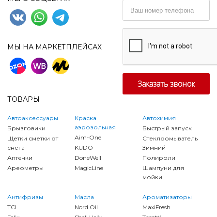
МЫ НА МАРКЕТПЛЕЙСАХ
ТОВАРЫ
Автоаксессуары
Краска
Автохимия
аэрозольная
Брызговики
Быстрый запуск
Aim-One
Щетки сметки от
Стеклоомыватель
снега
KUDO
Зимний
Аптечки
DoneWell
Полироли
Ареометры
MagicLine
Шампуни для
мойки
Антифризы
Масла
Ароматизаторы
TCL
Nord Oil
MaxiFresh