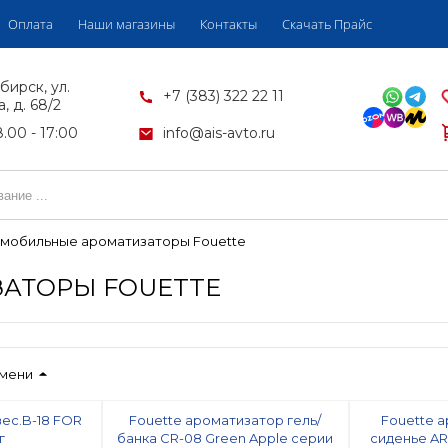
Оплата
Наши магазины
Контакты
Скачать Прайс
бирск, ул.
+7 (383) 322 22 11
, д. 68/2
.00 - 17:00
info@ais-avto.ru
мобильные ароматизаторы Fouette
АТОРЫ FOUETTE
имени
вес.B-18 FOR
Fouette ароматизатор гель/
Fouette 
г
банка CR-08 Green Apple серии
сиденье AR-