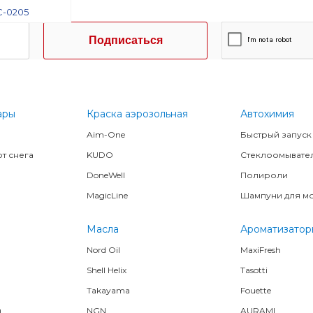
Подписаться
ары
Краска аэрозольная
Автохимия
Aim-One
Быстрый запуск
т снега
KUDO
Стеклоомывате
DoneWell
Полироли
MagicLine
Шампуни для м
Масла
Ароматизатор
Nord Oil
MaxiFresh
Shell Helix
Tasotti
Takayama
Fouette
я
NGN
AURAMI