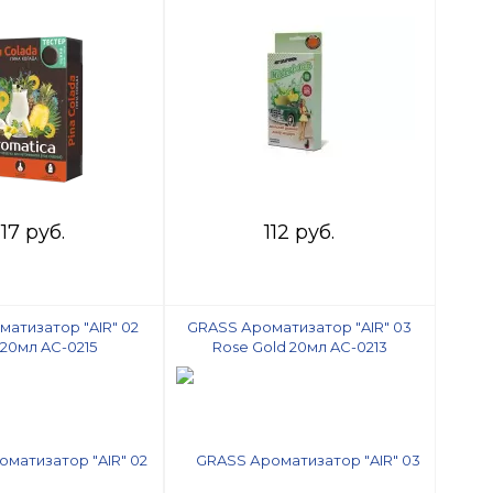
 "Aromatica"
san серии"Super Flower"
17 руб.
112 руб.
атизатор "AIR" 02
GRASS Ароматизатор "AIR" 03
r 20мл AC-0215
Rose Gold 20мл AC-0213