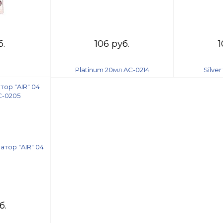
б.
106 руб.
1
ор "AIR" 04
C-0205
б.