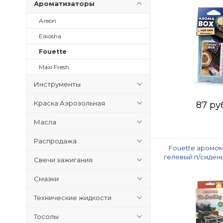
Ароматизаторы
Areon
Eikosha
Fouette
Maxi Fresh
Инструменты
Краска Аэрозольная
87 ру
Масла
Распродажа
Fouette аромо
гелевый п/сиден
Свечи зажигания
smoking серии"Su
Смазки
Технические жидкости
Тосолы