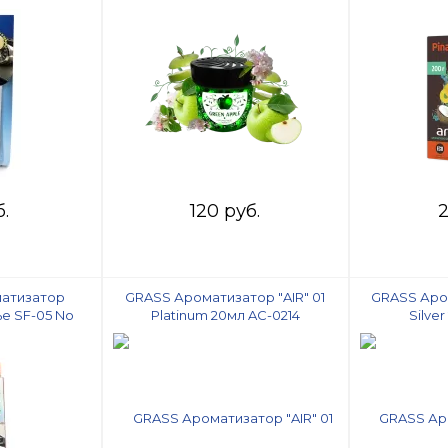
Crystalline
серии
б.
120 руб.
2
матизатор
GRASS Ароматизатор "AIR" 01
GRASS Аром
ье SF-05 No
Platinum 20мл AC-0214
Silve
per Flower"