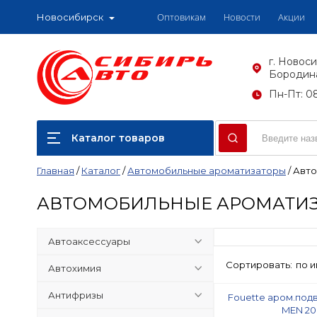
Оптовикам
Новости
Акции
Новосибирск
г. Новоси
Бородина
Пн-Пт: 08
Каталог товаров
Главная
/
Каталог
/
Автомобильные ароматизаторы
/
Авто
АВТОМОБИЛЬНЫЕ АРОМАТИЗ
Автоаксессуары
Сортировать:
по 
Автохимия
Антифризы
Fouette аром.под
MEN 20