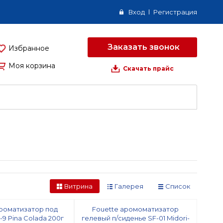
Вход
Регистрация
Заказать звонок
Избранное
Моя корзина
Скачать прайс
Витрина
Галерея
Список
ароматизатор под
Fouette аромоматизатор
9 Pina Colada 200г
гелевый п/сиденье SF-01 Midori-