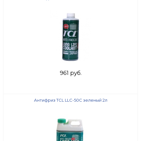
961 руб.
Антифриз TCL LLC-50C зеленый 2л