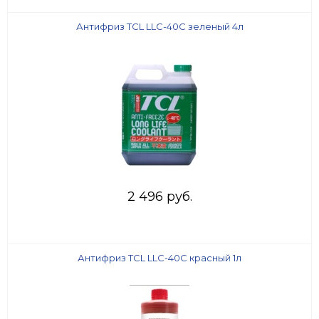
Антифриз TCL LLC-40C зеленый 4л
2 496 руб.
Антифриз TCL LLC-40C красный 1л