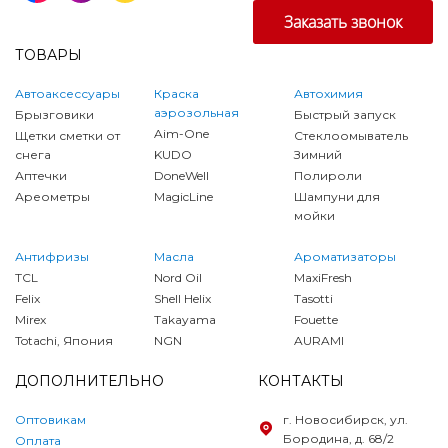
ТОВАРЫ
Автоаксессуары
Краска
Автохимия
аэрозольная
Брызговики
Быстрый запуск
Aim-One
Щетки сметки от
Стеклоомыватель
снега
KUDO
Зимний
Аптечки
DoneWell
Полироли
Ареометры
MagicLine
Шампуни для
мойки
Антифризы
Масла
Ароматизаторы
TCL
Nord Oil
MaxiFresh
Felix
Shell Helix
Tasotti
Mirex
Takayama
Fouette
Totachi, Япония
NGN
AURAMI
ДОПОЛНИТЕЛЬНО
КОНТАКТЫ
Оптовикам
г. Новосибирск, ул.
Бородина, д. 68/2
Оплата