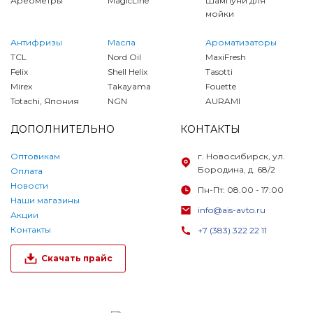
Ареометры
MagicLine
Шампуни для
мойки
Антифризы
Масла
Ароматизаторы
TCL
Nord Oil
MaxiFresh
Felix
Shell Helix
Tasotti
Mirex
Takayama
Fouette
Totachi, Япония
NGN
AURAMI
ДОПОЛНИТЕЛЬНО
КОНТАКТЫ
Оптовикам
г. Новосибирск, ул.
Бородина, д. 68/2
Оплата
Новости
Пн-Пт: 08.00 - 17:00
Наши магазины
info@ais-avto.ru
Акции
Контакты
+7 (383) 322 22 11
Скачать прайс