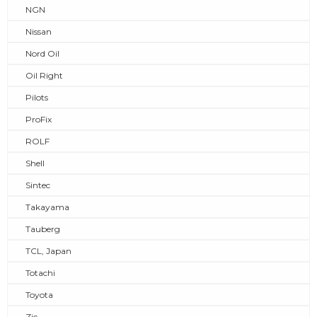
NGN
Nissan
Nord Oil
Oil Right
Pilots
ProFix
ROLF
Shell
Sintec
Takayama
Tauberg
TCL, Japan
Totachi
Toyota
Zic