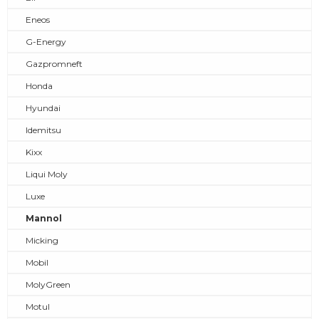
Eneos
G-Energy
Gazpromneft
Honda
Hyundai
Idemitsu
Kixx
Liqui Moly
Luxe
Mannol
Micking
Mobil
MolyGreen
Motul