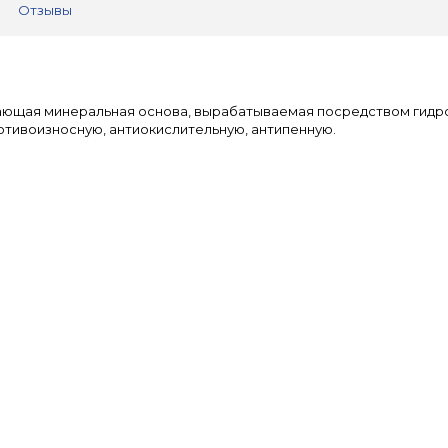
Отзывы
вающая минеральная основа, вырабатываемая посредством гидр
отивоизносную, антиокислительную, антипенную.