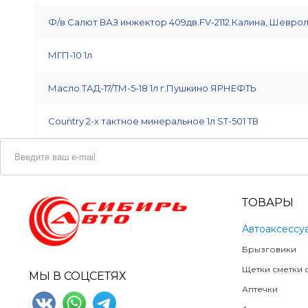
Ф/в Салют ВАЗ инжектор 409дв.FV-2112 Калина, Шеврол
МГП-10 1л
Масло ТАД-17/ТМ-5-18 1л г.Пушкино ЯРНЕФТЬ
Country 2-х тактное минеральное 1л ST-501 ТВ
ТОВАРЫ
Автоаксессу
Брызговики
Щетки сметки о
МЫ В СОЦСЕТЯХ
Аптечки