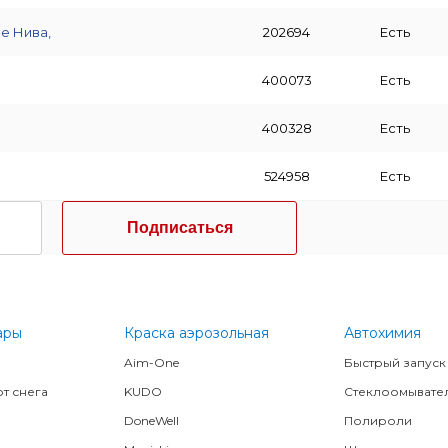
е Нива,
202694
Есть
400073
Есть
400328
Есть
524958
Есть
Подписаться
ары
Краска аэрозольная
Автохимия
Aim-One
Быстрый запуск
т снега
KUDO
Стеклоомывате
DoneWell
Полироли