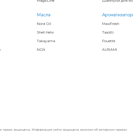
MagicLine
Шампуни для м
Масла
Ароматизатор
Nord Oil
MaxiFresh
Shell Helix
Tasotti
Takayama
Fouette
я
NGN
AURAMI
 Все права защищены. Информация сайта защищена законом об авторских правах.