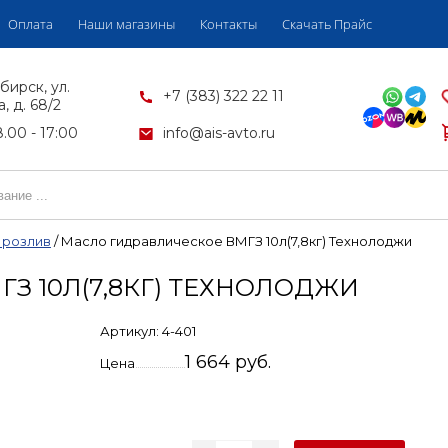
Оплата
Наши магазины
Контакты
Скачать Прайс
бирск, ул.
+7 (383) 322 22 11
, д. 68/2
.00 - 17:00
info@ais-avto.ru
 розлив
/
Масло гидравлическое ВМГЗ 10л(7,8кг) Технолоджи
З 10Л(7,8КГ) ТЕХНОЛОДЖИ
Артикул:
4-401
1 664 руб.
Цена