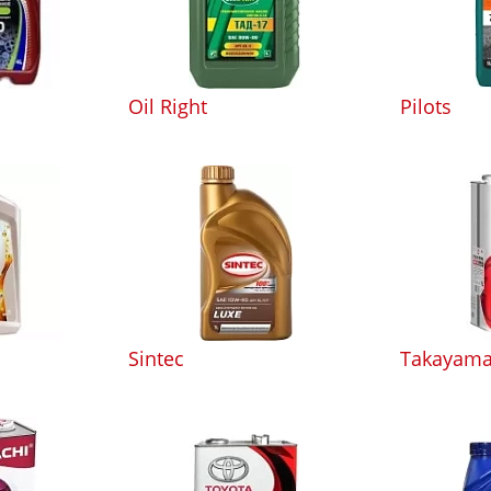
Oil Right
Pilots
Sintec
Takayam