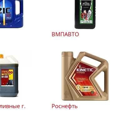
ВМПАВТО
ливные г.
Роснефть