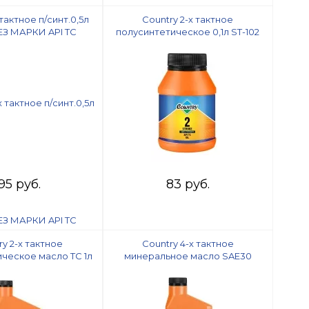
 тактное п/синт.0,5л
Country 2-х тактное
ЕЗ МАРКИ API ТC
полусинтетическое 0,1л ST-102
ТС
95 руб.
83 руб.
ry 2-х тактное
Country 4-х тактное
ческое масло ТС 1л
минеральное масло SAE30
ST-502
SG/CD 0,5л ST-303