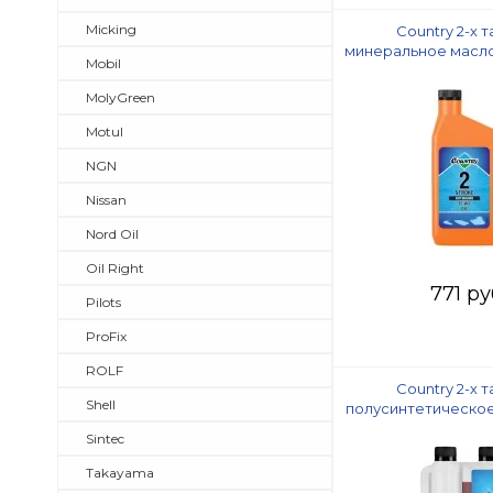
Micking
Country 2-х 
минеральное масло
Mobil
505
MolyGreen
Motul
NGN
Nissan
Nord Oil
Oil Right
771 ру
Pilots
ProFix
ROLF
Country 2-х 
Shell
полусинтетическое 
ТC доза
Sintec
Takayama