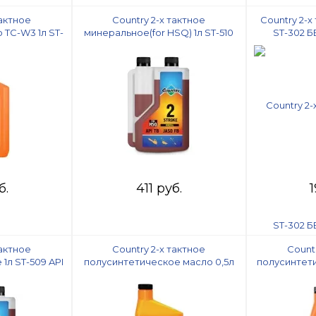
тактное
Country 2-х тактное
Country 2-х
 ТС-W3 1л ST-
минеральное(for HSQ) 1л ST-510
ST-302 Б
ТВ дозатор
б.
411 руб.
1
тактное
Country 2-х тактное
Count
1л ST-509 API
полусинтетическое масло 0,5л
полусинтети
тор
ST-302 API ТC