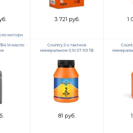
уб.
3 721 руб.
1 
3/B4 1л масло
Country 2-х тактное
Count
ое
минеральное 0,1л ST-101 ТВ
минеральн
б.
81 руб.