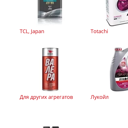
TCL, Japan
Totachi
Для других агрегатов
Лукойл