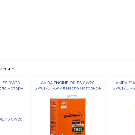
имени
L FS 0W20
AKIRA ENGINE OIL FS 0W20
AKIRA EN
асло моторн
SP/CF/GF-6A 4л масло моторное
SP/CF/GF-6