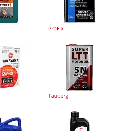
ProFix
a
Tauberg