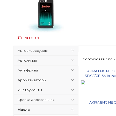
Спектрол
Автоаксессуары
Сортировать:
по 
Автохимия
Антифризы
AKIRA ENGINE OI
SP/CF/GF-6A 1л м
Ароматизаторы
Инструменты
Краска Аэрозольная
Масла