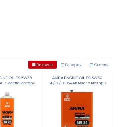
Витрина
Галерея
Список
GINE OIL FS 5W30
AKIRA ENGINE OIL FS 5W30
A 1л масло моторн
SP/CF/GF-6A 4л масло моторн