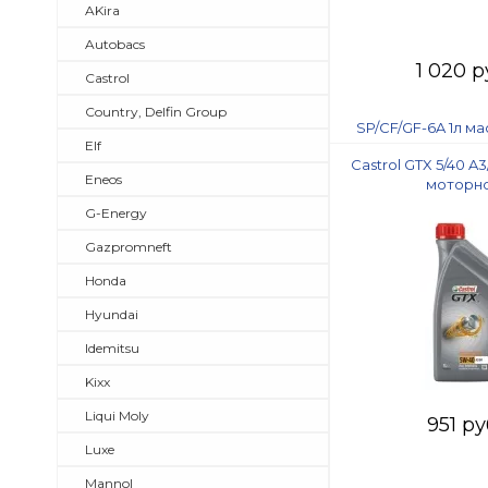
AKira
Autobacs
1 020 р
Castrol
Country, Delfin Group
Elf
Castrol GTX 5/40 A
Eneos
моторн
G-Energy
Gazpromneft
Honda
Hyundai
Idemitsu
Kixx
Liqui Moly
951 ру
Luxe
Mannol