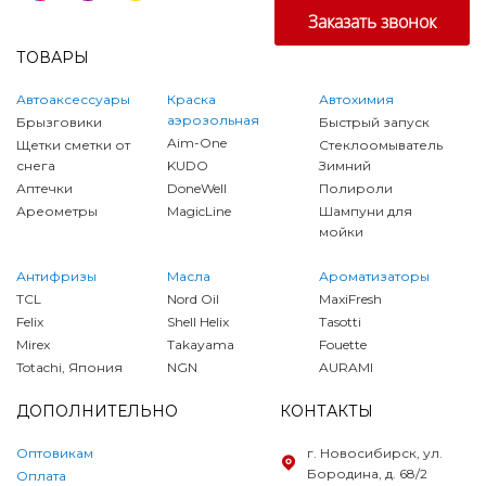
ТОВАРЫ
Автоаксессуары
Краска
Автохимия
аэрозольная
Брызговики
Быстрый запуск
Aim-One
Щетки сметки от
Стеклоомыватель
снега
KUDO
Зимний
Аптечки
DoneWell
Полироли
Ареометры
MagicLine
Шампуни для
мойки
Антифризы
Масла
Ароматизаторы
TCL
Nord Oil
MaxiFresh
Felix
Shell Helix
Tasotti
Mirex
Takayama
Fouette
Totachi, Япония
NGN
AURAMI
ДОПОЛНИТЕЛЬНО
КОНТАКТЫ
Оптовикам
г. Новосибирск, ул.
Бородина, д. 68/2
Оплата