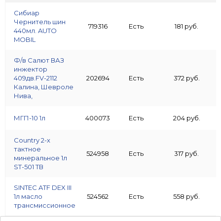
Сибиар
Чернитель шин
719316
Есть
181 руб.
440мл. AUTO
MOBIL
Ф/в Салют ВАЗ
инжектор
409дв.FV-2112
202694
Есть
372 руб.
Калина, Шевроле
Нива,
МГП-10 1л
400073
Есть
204 руб.
Country 2-х
тактное
524958
Есть
317 руб.
минеральное 1л
ST-501 ТВ
SINTEC ATF DEX III
1л масло
524562
Есть
558 руб.
трансмиссионное