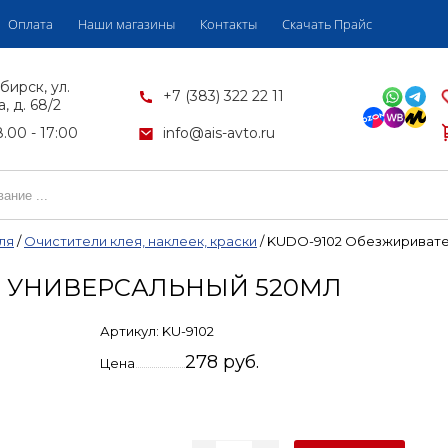
Оплата
Наши магазины
Контакты
Скачать Прайс
бирск, ул.
+7 (383) 322 22 11
, д. 68/2
.00 - 17:00
info@ais-avto.ru
ля
/
Очистители клея, наклеек, краски
/
KUDO-9102 Обезжиривате
Ь УНИВЕРСАЛЬНЫЙ 520МЛ
Артикул:
KU-9102
278 руб.
Цена