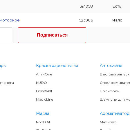
524958
Есть
 моторное
523906
Мало
Подписаться
ары
Краска аэрозольная
Автохимия
Aim-One
Быстрый запуск
т снега
KUDO
Стеклоомывате
DoneWell
Полироли
MagicLine
Шампуни для м
Масла
Ароматизатор
Nord Oil
MaxiFresh