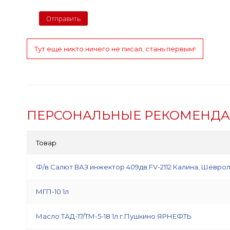
Тут еще никто ничего не писал, стань первым!
ПЕРСОНАЛЬНЫЕ РЕКОМЕНД
Товар
Ф/в Салют ВАЗ инжектор 409дв.FV-2112 Калина, Шеврол
МГП-10 1л
Масло ТАД-17/ТМ-5-18 1л г.Пушкино ЯРНЕФТЬ