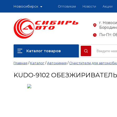
Оптовикам
Новости
Акции
Новосибирск
г. Новоси
Бородина
Пн-Пт: 08
Каталог товаров
Главная
/
Каталог
/
Автохимия
/
Очистители для автомоби
KUDO-9102 ОБЕЗЖИРИВАТЕЛ