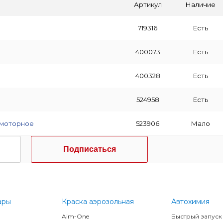
Артикул
Наличие
719316
Есть
400073
Есть
400328
Есть
524958
Есть
 моторное
523906
Мало
Подписаться
ары
Краска аэрозольная
Автохимия
Aim-One
Быстрый запуск