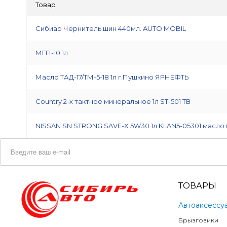
Товар
Сибиар Чернитель шин 440мл. AUTO MOBIL
МГП-10 1л
Масло ТАД-17/ТМ-5-18 1л г.Пушкино ЯРНЕФТЬ
Country 2-х тактное минеральное 1л ST-501 ТВ
NISSAN SN STRONG SAVE-X 5W30 1л KLAN5-05301 масло
ТОВАРЫ
Автоаксессу
Брызговики