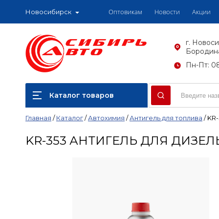
Оптовикам
Новости
Акции
Новосибирск
г. Новоси
Бородина
Пн-Пт: 08
Каталог товаров
Главная
/
Каталог
/
Автохимия
/
Антигель для топлива
/
KR-
KR-353 АНТИГЕЛЬ ДЛЯ ДИЗЕ