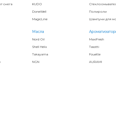
т снега
KUDO
Стеклоомывате
DoneWell
Полироли
MagicLine
Шампуни для м
Масла
Ароматизатор
Nord Oil
MaxiFresh
Shell Helix
Tasotti
Takayama
Fouette
я
NGN
AURAMI