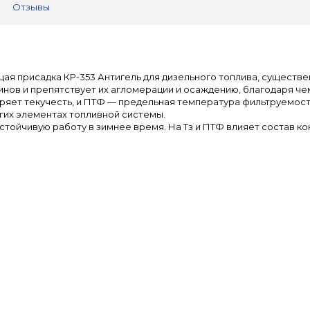
Отзывы
я присадка КР-353 Антигель для дизельного топлива, существ
инов и препятствует их агломерации и осаждению, благодаря ч
еряет текучесть, и ПТФ — предельная температура фильтруемос
гих элементах топливной системы.
устойчивую работу в зимнее время. На Тз и ПТФ влияет состав к