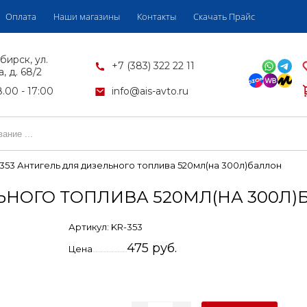
Оплата
Наши магазины
Контакты
Скачать Прайс
бирск, ул.
+7 (383) 322 22 11
, д. 68/2
.00 - 17:00
info@ais-avto.ru
353 Антигель для дизельного топлива 520мл(на 300л)баллон
ЛЬНОГО ТОПЛИВА 520МЛ(НА 300Л
Артикул:
KR-353
475 руб.
Цена