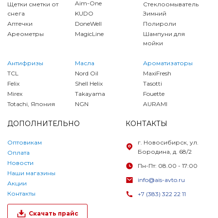
Aim-One
Щетки сметки от
Стеклоомыватель
снега
KUDO
Зимний
Аптечки
DoneWell
Полироли
Ареометры
MagicLine
Шампуни для
мойки
Антифризы
Масла
Ароматизаторы
TCL
Nord Oil
MaxiFresh
Felix
Shell Helix
Tasotti
Mirex
Takayama
Fouette
Totachi, Япония
NGN
AURAMI
ДОПОЛНИТЕЛЬНО
КОНТАКТЫ
Оптовикам
г. Новосибирск, ул.
Бородина, д. 68/2
Оплата
Новости
Пн-Пт: 08.00 - 17:00
Наши магазины
info@ais-avto.ru
Акции
Контакты
+7 (383) 322 22 11
Скачать прайс