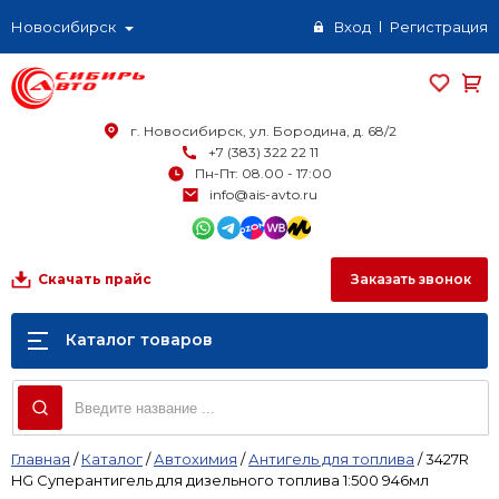
Новосибирск
Вход
Регистрация
г. Новосибирск, ул. Бородина, д. 68/2
+7 (383) 322 22 11
Пн-Пт: 08.00 - 17:00
info@ais-avto.ru
Заказать звонок
Скачать прайс
Каталог товаров
Главная
/
Каталог
/
Автохимия
/
Антигель для топлива
/
3427R
HG Суперантигель для дизельного топлива 1:500 946мл