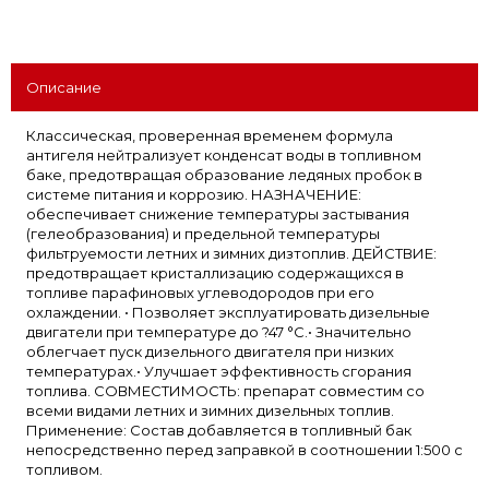
Описание
Классическая, проверенная временем формула
антигеля нейтрализует конденсат воды в топливном
баке, предотвращая образование ледяных пробок в
системе питания и коррозию. НАЗНАЧЕНИЕ:
обеспечивает снижение температуры застывания
(гелеобразования) и предельной температуры
фильтруемости летних и зимних дизтоплив. ДЕЙСТВИЕ:
предотвращает кристаллизацию содержащихся в
топливе парафиновых углеводородов при его
охлаждении. • Позволяет эксплуатировать дизельные
двигатели при температуре до ?47 °С.• Значительно
облегчает пуск дизельного двигателя при низких
температурах.• Улучшает эффективность сгорания
топлива. СОВМЕСТИМОСТЬ: препарат совместим со
всеми видами летних и зимних дизельных топлив.
Применение: Состав добавляется в топливный бак
непосредственно перед заправкой в соотношении 1:500 с
топливом.