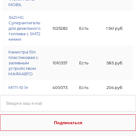
MOBIL
3421 HG
Суперантигель
для дизельного
1025282
Есть
1 541 руб.
топлива с SMT2
444мл
Канистра 10л
пластиковая с
заливным
1010357
Есть
583 руб.
устройством
МАЯКАВТО
МГП-10 1л
400073
Есть
204 руб.
Подписаться