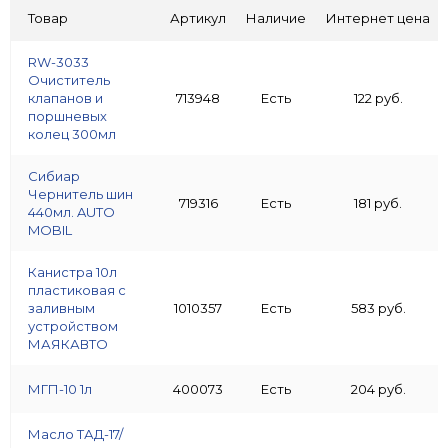
Товар
Артикул
Наличие
Интернет цена
RW-3033
Очиститель
клапанов и
713948
Есть
122 руб.
поршневых
колец 300мл
Сибиар
Чернитель шин
719316
Есть
181 руб.
440мл. AUTO
MOBIL
Канистра 10л
пластиковая с
заливным
1010357
Есть
583 руб.
устройством
МАЯКАВТО
МГП-10 1л
400073
Есть
204 руб.
Масло ТАД-17/