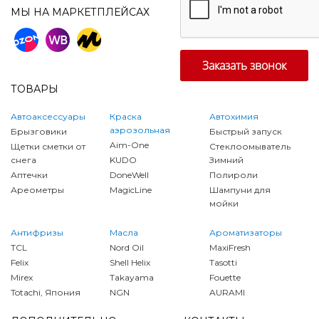
МЫ НА МАРКЕТПЛЕЙСАХ
ТОВАРЫ
Автоаксессуары
Краска
Автохимия
аэрозольная
Брызговики
Быстрый запуск
Aim-One
Щетки сметки от
Стеклоомыватель
снега
KUDO
Зимний
Аптечки
DoneWell
Полироли
Ареометры
MagicLine
Шампуни для
мойки
Антифризы
Масла
Ароматизаторы
TCL
Nord Oil
MaxiFresh
Felix
Shell Helix
Tasotti
Mirex
Takayama
Fouette
Totachi, Япония
NGN
AURAMI