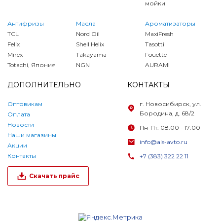
мойки
Антифризы
Масла
Ароматизаторы
TCL
Nord Oil
MaxiFresh
Felix
Shell Helix
Tasotti
Mirex
Takayama
Fouette
Totachi, Япония
NGN
AURAMI
ДОПОЛНИТЕЛЬНО
КОНТАКТЫ
Оптовикам
г. Новосибирск, ул.
Бородина, д. 68/2
Оплата
Новости
Пн-Пт: 08.00 - 17:00
Наши магазины
info@ais-avto.ru
Акции
Контакты
+7 (383) 322 22 11
Скачать прайс