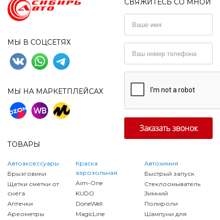
СВЯЖИТЕСЬ СО МНОЙ
МЫ В СОЦСЕТЯХ
МЫ НА МАРКЕТПЛЕЙСАХ
ТОВАРЫ
Автоаксессуары
Краска
Автохимия
аэрозольная
Брызговики
Быстрый запуск
Aim-One
Щетки сметки от
Стеклоомыватель
снега
KUDO
Зимний
Аптечки
DoneWell
Полироли
Ареометры
MagicLine
Шампуни для