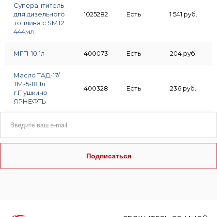
Суперантигель
для дизельного
1025282
Есть
1 541 руб.
топлива с SMT2
444мл
МГП-10 1л
400073
Есть
204 руб.
Масло ТАД-17/
ТМ-5-18 1л
400328
Есть
236 руб.
г.Пушкино
ЯРНЕФТЬ
Подписаться