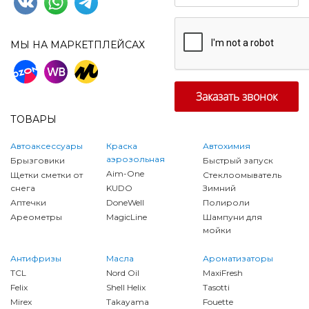
МЫ НА МАРКЕТПЛЕЙСАХ
ТОВАРЫ
Автоаксессуары
Краска
Автохимия
аэрозольная
Брызговики
Быстрый запуск
Aim-One
Щетки сметки от
Стеклоомыватель
снега
KUDO
Зимний
Аптечки
DoneWell
Полироли
Ареометры
MagicLine
Шампуни для
мойки
Антифризы
Масла
Ароматизаторы
TCL
Nord Oil
MaxiFresh
Felix
Shell Helix
Tasotti
Mirex
Takayama
Fouette