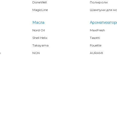
DoneWell
Полироли
MagicLine
Шампуни для м
Масла
Ароматизатор
Nord Oil
MaxiFresh
Shell Helix
Tasotti
Takayama
Fouette
я
NGN
AURAMI