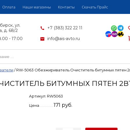
Оплата
Наши магазины
Контакты
Скачать Прайс
бирск, ул.
+7 (383) 322 22 11
, д. 68/2
.00 - 17:00
info@ais-avto.ru
ватели
/
RW-5063 Обезжириватель.Очиститель битумных пятен 2
ЧИСТИТЕЛЬ БИТУМНЫХ ПЯТЕН 2В
Артикул:
RW5063
171 руб.
Цена