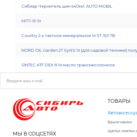
Сибиар Чернитель шин 440мл. AUTO MOBIL
МГП-10 1л
Country 2-х тактное минеральное 1л ST-501 ТВ
NORD OIL Garden 2T SyntS 1л (для садовой техники) п
SINTEC ATF DEX III 1л масло трансмиссионное
ТОВАРЫ
Автоаксессу
Брызговики
Щетки сметки о
МЫ В СОЦСЕТЯХ