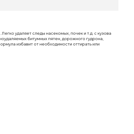
егко удаляет следы насекомых, почек и т.д. с кузова
ноудаляемых битумных пятен, дорожного гудрона,
формула избавит от необходимости оттирать или