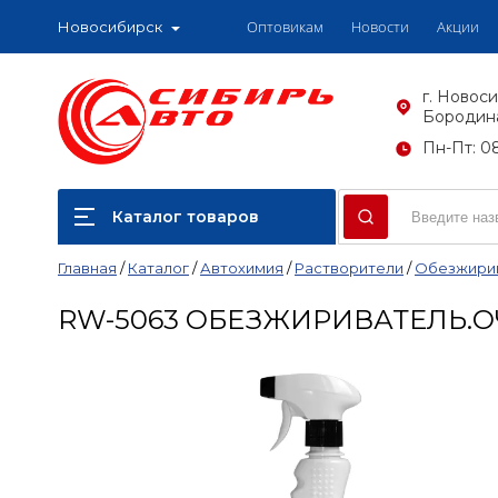
Оптовикам
Новости
Акции
Новосибирск
г. Новоси
Бородина
Пн-Пт: 08
Каталог товаров
Главная
/
Каталог
/
Автохимия
/
Растворители
/
Обезжири
RW-5063 ОБЕЗЖИРИВАТЕЛЬ.О