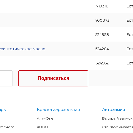
719316
Ест
400073
Ест
524958
Ест
олусинтетическое масло
524204
Ест
524562
Ест
Подписаться
ары
Краска аэрозольная
Автохимия
Aim-One
Быстрый запуск
т снега
KUDO
Стеклоомывате