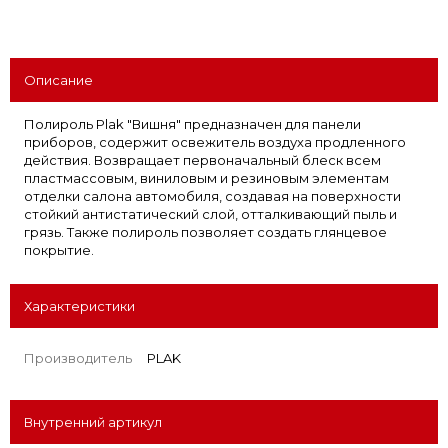
Описание
Полироль Plak "Вишня" предназначен для панели
приборов, содержит освежитель воздуха продленного
действия. Возвращает первоначальный блеск всем
пластмассовым, виниловым и резиновым элементам
отделки салона автомобиля, создавая на поверхности
стойкий антистатический слой, отталкивающий пыль и
грязь. Также полироль позволяет создать глянцевое
покрытие.
Характеристики
Производитель
PLAK
Внутренний артикул