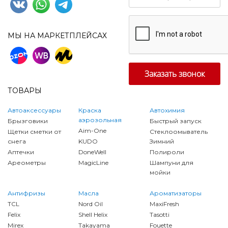
МЫ НА МАРКЕТПЛЕЙСАХ
ТОВАРЫ
Автоаксессуары
Краска
Автохимия
аэрозольная
Брызговики
Быстрый запуск
Aim-One
Щетки сметки от
Стеклоомыватель
снега
KUDO
Зимний
Аптечки
DoneWell
Полироли
Ареометры
MagicLine
Шампуни для
мойки
Антифризы
Масла
Ароматизаторы
TCL
Nord Oil
MaxiFresh
Felix
Shell Helix
Tasotti
Mirex
Takayama
Fouette