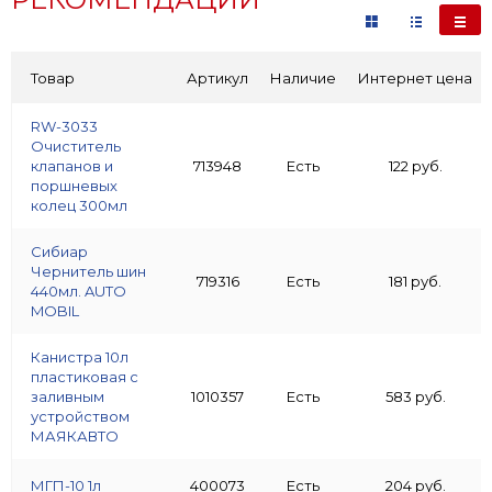
Товар
Артикул
Наличие
Интернет цена
RW-3033
Очиститель
клапанов и
713948
Есть
122 руб.
поршневых
колец 300мл
Сибиар
Чернитель шин
719316
Есть
181 руб.
440мл. AUTO
MOBIL
Канистра 10л
пластиковая с
заливным
1010357
Есть
583 руб.
устройством
МАЯКАВТО
МГП-10 1л
400073
Есть
204 руб.