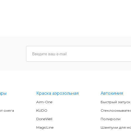
ары
Краска аэрозольная
Автохимия
Aim-One
Быстрый запуск
т снега
KUDO
Стеклоомывате
DoneWell
Полироли
MagicLine
Шампуни для м