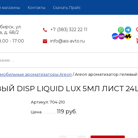
 магазины
Контакты
Скачать Прайс
бирск, ул.
+7 (383) 322 22 11
, д. 68/2
.00 - 17:00
info@ais-avto.ru
мобильные ароматизаторы Areon
/
Areon ароматизатор гелевый D
 DISP LIQUID LUX 5МЛ ЛИСТ 24Ш
Артикул:
704-210
119 руб.
Цена