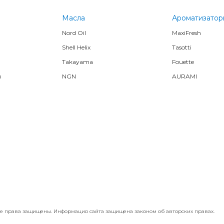
Масла
Ароматизатор
Nord Oil
MaxiFresh
Shell Helix
Tasotti
Takayama
Fouette
я
NGN
AURAMI
 Все права защищены. Информация сайта защищена законом об авторских правах.