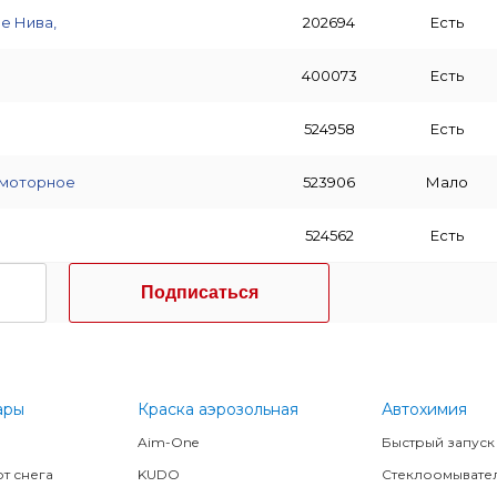
е Нива,
202694
Есть
400073
Есть
524958
Есть
 моторное
523906
Мало
524562
Есть
Подписаться
ары
Краска аэрозольная
Автохимия
Aim-One
Быстрый запуск
т снега
KUDO
Стеклоомывате