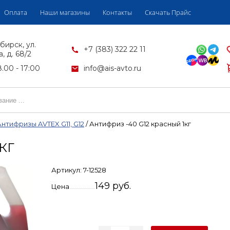
Оплата
Наши магазины
Контакты
Скачать Прайс
бирск, ул.
+7 (383) 322 22 11
, д. 68/2
.00 - 17:00
info@ais-avto.ru
Антифризы AVTEX G11, G12
/
Антифриз -40 G12 красный 1кг
КГ
Артикул:
7-12528
149 руб.
Цена