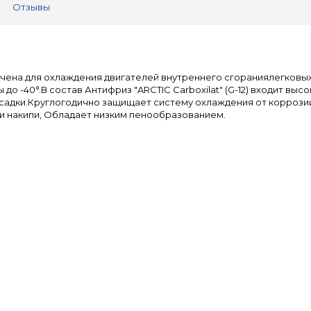
Отзывы
на для охлаждения двигателей внутреннего сгораниялегковых,
 -40°.В состав Антифриз "ARCTIC Carboxilat" (G-12) входит вы
дки.Круглогодично защищает систему охлаждения от коррозии,
и накипи, Обладает низким пенообразованием.