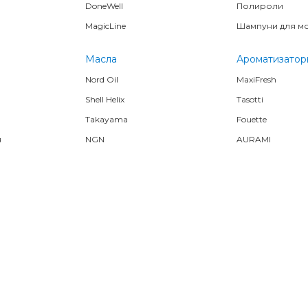
DoneWell
Полироли
MagicLine
Шампуни для м
Масла
Ароматизатор
Nord Oil
MaxiFresh
Shell Helix
Tasotti
Takayama
Fouette
я
NGN
AURAMI