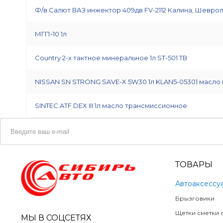
Ф/в Салют ВАЗ инжектор 409дв.FV-2112 Калина, Шеврол
МГП-10 1л
Country 2-х тактное минеральное 1л ST-501 ТВ
NISSAN SN STRONG SAVE-X 5W30 1л KLAN5-05301 масло
SINTEC ATF DEX III 1л масло трансмиссионное
ТОВАРЫ
Автоаксессу
Брызговики
Щетки сметки о
МЫ В СОЦСЕТЯХ