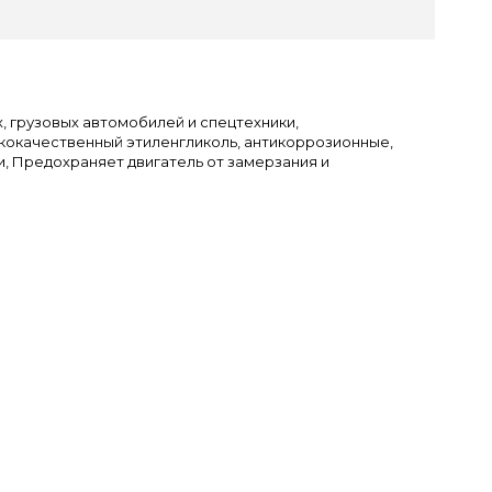
 грузовых автомобилей и спецтехники,
сококачественный этиленгликоль, антикоррозионные,
 Предохраняет двигатель от замерзания и