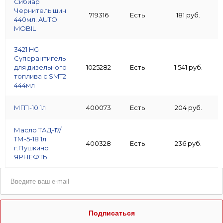
Сибиар
Чернитель шин
719316
Есть
181 руб.
440мл. AUTO
MOBIL
3421 HG
Суперантигель
для дизельного
1025282
Есть
1 541 руб.
топлива с SMT2
444мл
МГП-10 1л
400073
Есть
204 руб.
Масло ТАД-17/
ТМ-5-18 1л
400328
Есть
236 руб.
г.Пушкино
ЯРНЕФТЬ
Подписаться