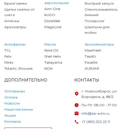
аэрозольная
Брызговики
Быстрый запуск
Aim-One
Щетки сметки от
Стеклоомыватель
снега
KUDO
Зимний
Аптечки
DoneWell
Полироли
Ареометры
MagicLine
Шампуни для
мойки
Антифризы
Масла
Ароматизаторы
TCL
Nord Oil
MaxiFresh
Felix
Shell Helix
Tasotti
Mirex
Takayama
Fouette
Totachi, Япония
NGN
AURAMI
ДОПОЛНИТЕЛЬНО
КОНТАКТЫ
Оптовикам
г. Новосибирск, ул.
Бородина, д. 68/2
Оплата
Новости
Пн-Пт: 08.00 - 17:00
Наши магазины
info@ais-avto.ru
Акции
Контакты
+7 (383) 322 22 11