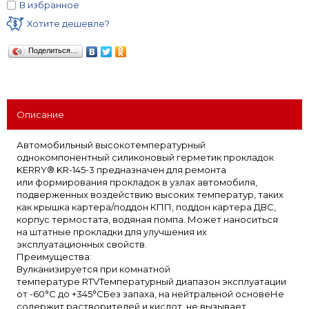
В избранное
Хотите дешевле?
Поделиться…
Описание
Автомобильный высокотемпературный
однокомпонентный силиконовый герметик прокладок
KERRY® KR-145-3 предназначен для ремонта
или формирования прокладок в узлах автомобиля,
подверженных воздействию высоких температур, таких
как крышка картера/поддон КПП, поддон картера ДВС,
корпус термостата, водяная помпа. Может наноситься
на штатные прокладки для улучшения их
эксплуатационных свойств.
Преимущества:
Вулканизируется при комнатной
температуре RTVТемпературный диапазон эксплуатации
от -60°C до +345°CБез запаха, на нейтральной основеНе
содержит растворителей и кислот, не вызывает