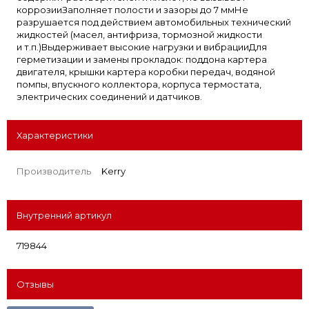
коррозииЗаполняет полости и зазоры до 7 ммНе
разрушается под действием автомобильных технический
жидкостей (масел, антифриза, тормозной жидкости
и т.п.)Выдерживает высокие нагрузки и вибрацииДля
герметизации и замены прокладок: поддона картера
двигателя, крышки картера коробки передач, водяной
помпы, впускного коллектора, корпуса термостата,
электрических соединений и датчиков.
Характеристики
Производитель
Kerry
Внутренний артикул
719844
Отзывы