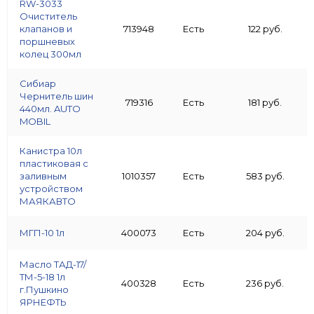
RW-3033
Очиститель
клапанов и
713948
Есть
122 руб.
поршневых
колец 300мл
Сибиар
Чернитель шин
719316
Есть
181 руб.
440мл. AUTO
MOBIL
Канистра 10л
пластиковая с
заливным
1010357
Есть
583 руб.
устройством
МАЯКАВТО
МГП-10 1л
400073
Есть
204 руб.
Масло ТАД-17/
ТМ-5-18 1л
400328
Есть
236 руб.
г.Пушкино
ЯРНЕФТЬ