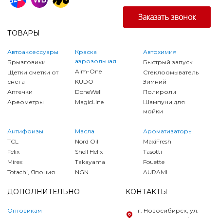
ТОВАРЫ
Автоаксессуары
Краска
Автохимия
аэрозольная
Брызговики
Быстрый запуск
Aim-One
Щетки сметки от
Стеклоомыватель
снега
KUDO
Зимний
Аптечки
DoneWell
Полироли
Ареометры
MagicLine
Шампуни для
мойки
Антифризы
Масла
Ароматизаторы
TCL
Nord Oil
MaxiFresh
Felix
Shell Helix
Tasotti
Mirex
Takayama
Fouette
Totachi, Япония
NGN
AURAMI
ДОПОЛНИТЕЛЬНО
КОНТАКТЫ
Оптовикам
г. Новосибирск, ул.